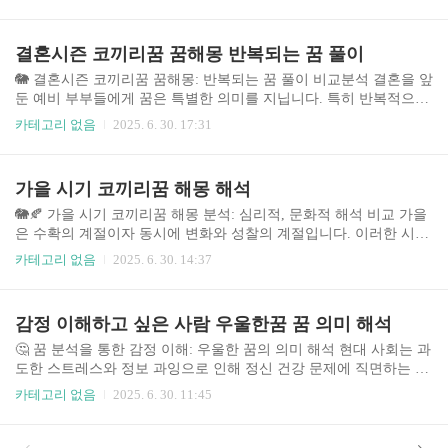
한 관심이 증가하고 있으며, 특히 코끼리 꿈은 그 크기와 힘, 그리고
지혜의 상징으로 인해 많은 사람들의 궁금증을 자아냅니다. 이 글에
서는 다양한 코끼리 꿈의 해몽을 분석하고, 2025년 현대 사회의 맥락
결혼시즌 코끼리꿈 꿈해몽 반복되는 꿈 풀이
에서 그 의미를 재해석하여, 독자 여러분의 꿈을 이해하는 데 도움을
드리고자 합니다. 코끼리 꿈의 유형, 꿈속 상황, 개인의 상황 등을 종
🐘 결혼시즌 코끼리꿈 꿈해몽: 반복되는 꿈 풀이 비교분석 결혼을 앞
합적으로 고려하여 가장 정확하고 유용한 해석을 제공하도록 노력
둔 예비 부부들에게 꿈은 특별한 의미를 지닙니다. 특히 반복적으로
하겠습니다. 꿈 해몽은 과학적인 분석이 아닌 심리적 해석임을 명심
꾸는 꿈은 더욱 그렇죠. 최근 결혼시즌에 코끼리꿈을 반복적으로 꾸
카테고리 없음
2025. 6. 30. 17:31
하시고, 본 ..
는 사람들이 늘어나면서, 꿈해몽에 대한 관심 또한 높아지고 있습니
다. 이 글에서는 결혼을 앞둔 시기에 코끼리꿈을 반복적으로 꾸는 경
우, 다양한 꿈해몽 해석과 그에 따른 심리적 분석을 비교 분석하여,
가을 시기 코끼리꿈 해몽 해석
꿈의 의미를 보다 깊이 이해하고 불안감을 해소하는데 도움을 드리
고자 합니다. 🤔 주제의 중요성과 배경 결혼은 인생의 중요한 전환점
🐘🍂 가을 시기 코끼리꿈 해몽 분석: 심리적, 문화적 해석 비교 가을
입니다. 이 시기에 꾸는 꿈은 단순한 잠재의식의 표현을 넘어, 결혼
은 수확의 계절이자 동시에 변화와 성찰의 계절입니다. 이러한 시기
에 대한 불안감, 기대감, 혹은 무의식적인 걱정 등을 반영할..
에 꾸는 꿈은 특히 심리적 상태와 미래에 대한 암시를 담고 있다고
카테고리 없음
2025. 6. 30. 14:37
해석됩니다. 특히 코끼리는 꿈에서 크기, 힘, 지혜, 장수 등 다양한
상징을 지니고 있어 그 해석이 복잡하고 다양합니다. 본 분석에서는
가을철 코끼리꿈의 다양한 해몽을 심리학적, 문화적 관점에서 비교
감정 이해하고 싶은 사람 우울한꿈 꿈 의미 해석
분석하여, 꿈의 의미를 좀 더 깊이 있게 이해하고자 합니다. 꿈 해몽
은 과학적 근거가 아닌 심리적 분석에 기반한 해석임을 유의하시기
🤔 꿈 분석을 통한 감정 이해: 우울한 꿈의 의미 해석 현대 사회는 과
바랍니다. 1. 주제 소개 및 중요성 꿈 해몽은 오랫동안 인류의 관심
도한 스트레스와 정보 과잉으로 인해 정신 건강 문제에 직면하는 사
사였으며, 특히 개인의 심리 상태와 미래를 예측하는 도구로 활용되
람들이 증가하고 있습니다. 특히 우울증은 젊은 세대부터 중장년층
카테고리 없음
2025. 6. 30. 11:45
어 ..
까지 광범위하게 영향을 미치는 심각한 문제로 인식되고 있습니다.
많은 사람들이 자신의 감정을 제대로 이해하지 못하거나, 표현하는
데 어려움을 겪고 있으며, 이로 인해 더욱 심각한 문제로 이어지는