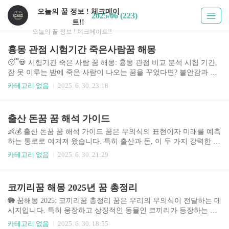
오늘의 꿀 정보 ! 체크메이
2025/06 (223)
트!!
오늘의 꿀 정보 ! 체크메이트!!
흉몽 관점 시험기간 죽은사람꿈 해몽
😴💀 시험기간 죽은 사람 꿈 해몽: 흉몽 관점 비교 분석 시험 기간,
잠 못 이루는 밤에 죽은 사람이 나오는 꿈을 꾸었다면? 불안감과 걱
정에 휩싸이기 쉽습니다. 이 글에서는 시험 기간에 죽은 사람이 나오
카테고리 없음
2025. 6. 30. 23:18
는 꿈을 흉몽의 관점에서 다각적으로 분석하고, 꿈의 내용에 따른 해
석과 대처 방안을 제시합니다. 꿈 해몽은 과학적 근거가 부족하다는
점을 인지하고, 심리적 안정을 위한 참고 자료로 활용하시기 바랍니
출산 돈꿈 꿈 해석 가이드
다. 최근 스트레스와 불안감이 높아지는 청소년 및 수험생들에게 꿈
해몽은 심리적 안정에 도움을 주는 하나의 방법으로 자리 잡고 있으
👶💰 출산 돈꿈 꿈 해석 가이드 꿈은 무의식의 표현이자 미래를 예측
며, 관련 정보에 대한 수요 역시 증가하고 있습니다. 다양한 꿈 해몽
하는 통로로 여겨져 왔습니다. 특히 출산과 돈, 이 두 가지 강력한 상
사이트와 서적, 심리학적 관점을 바탕으로 객관적이고 종합적인 분
징이 결합된 꿈은 더욱 깊은 해석을 필요로 합니다. 이 가이드에서는
카테고리 없음
2025. 6. 30. 21:29
석을 제공하여 독자 ..
출산 돈꿈의 다양한 해석과 그 의미를 심층적으로 분석하여, 꿈을 통
해 삶의 단서를 찾고자 하는 분들에게 도움을 드리고자 합니다. 1.
주제 소개 및 중요성 꿈 해석은 오랜 역사를 지닌 학문으로, 최근에
코끼리꿈 해몽 2025년 꿈 총정리
는 심리학, 정신분석학 등 다양한 분야에서 연구되고 있습니다. 특히
출산 돈꿈은 현실적인 욕구와 심리적 갈등이 복합적으로 반영된 꿈
🐘 꿈해몽 2025: 코끼리꿈 총정리 꿈은 우리의 무의식이 전달하는 메
으로, 단순한 해석을 넘어 개인의 삶과 미래에 대한 중요한 메시지를
시지입니다. 특히 웅장하고 상징적인 동물인 코끼리가 등장하는 꿈
담고 있을 수 있습니다. 현대 사회에서 경제적 안정과 가족 계획은 ..
은 더욱 깊은 의미를 내포하고 있습니다. 2025년 현재, 꿈 해몽에 대
카테고리 없음
2025. 6. 30. 18:55