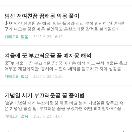
용을 겪습니다. 이러한 꿈들은 단순한 심리적 반영일 수도 있지만,
때로는 예지몽으로 해석될 수도 있어 혼란을 야기합니다. 본 분석에
서는 시험 기간에 꾸는 다양한 꿈의 유형을 분석하고, 비꿈과 예지몽
임신 전여친꿈 꿈해몽 악몽 풀이
을 구분하는 기준, 그리고 꿈 해몽을 통해 얻을 수 있는 통찰력을 제
시합니다. 최근 스트레스 증가와 사회적 경쟁 심화로 인해 꿈에 대한
🤰💔 임신 전여친 꿈 해몽: 악몽 풀이와 심리 분석 임신한 전 여자친
관심이 높아지고 있으며, 특히 시험과 같은 중요한 시기에 꾸는 꿈은
구가 나오는 꿈은 매우 불안하고 혼란스러운 감정을 불러일으키는
더욱 주목받고 있습니다. 이 분석은 심리학적 관점과 꿈 해몽의 다양
흔한 악몽 유형입니다. 이 꿈은 단순히 잠재의식의 산물일 수도 있지
카테고리 없음
2025. 6. 23. 16:47
한 접근법을 바탕으로 이..
만, 심리적인 갈등이나 미해결 문제를 반영할 수도 있습니다. 본 분
석에서는 임신한 전 여자친구 꿈의 다양한 해석과 심리적 배경, 그리
고 꿈을 통해 자신의 내면을 들여다보는 방법을 제시합니다. 꿈의 구
겨울에 꾼 부끄러운꿈 꿈 예지몽 해석
체적인 내용(꿈 속 상황, 감정, 등장인물)에 따라 해석이 달라질 수
있음을 명심해야 합니다. 이 글은 전문적인 심리 상담을 대체할 수
😴❄️ 겨울에 꾼 부끄러운 꿈: 꿈 예지몽 해석 비교 분석 겨울은 춥고
없으며, 꿈 해석은 참고 자료로만 활용되어야 합니다. 꿈 해몽의 중
어두운 계절이지만, 동시에 내면의 세계를 탐구하고 자아 성찰을 하
요성과 시의성 꿈 해몽은 단순한 오락거리가 아닌, 자신의..
는 시간이기도 합니다. 이 시기에 꾼 꿈은 특히나 강렬하고 인상적인
카테고리 없음
2025. 6. 23. 15:39
경우가 많으며, 때로는 부끄럽고 당황스러운 내용을 담고 있기도 합
니다. 이러한 꿈은 단순한 잠재의식의 발현일까요, 아니면 미래를 예
측하는 예지몽일까요? 본 분석에서는 겨울철 부끄러운 꿈의 유형과
기념일 시기 부끄러운꿈 꿈 풀이법
해석 방법을 다양한 관점에서 비교 분석하여, 독자 여러분의 꿈 해석
에 도움을 드리고자 합니다. 특히, 심리학적 해석, 영적인 해석, 민간
🤔😴 기념일 시기 부끄러운 꿈 해몽 비교 분석 기념일을 앞두고 혹
속설 등을 종합적으로 고려하여 보다 폭넓은 이해를 제공하고자 합
은 기념일 당일 밤, 부끄러운 꿈을 꾸었다면 어떤 의미일까요? 꿈은
니다. 최근 꿈 해석에 대한 관심이 높아짐에 따라 다양한 꿈 해석 서
무의식의 표현이라고 하지만, 특히 기념일과 연관된 꿈은 그 의미가
카테고리 없음
2025. 6. 23. 14:07
비스와 책들이 ..
더욱 궁금해집니다. 이 글에서는 기념일 시기 부끄러운 꿈의 다양한
해석과 접근법을 비교 분석하여, 꿈의 의미를 이해하고 앞으로의 관
계를 더욱 발전시키는 데 도움을 드리고자 합니다. 부끄러운 꿈은 단