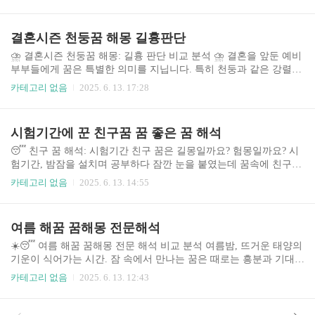
뇌 활동일 뿐일까요? 아니면 우리 삶의 어떤 메시지를 담고 있을까
요? 본 분석에서는 흉몽과 부끄러운 꿈의 다양한 의미를 심리학적,
사회문화적 관점에서 분석하고, 그 해석에 대한 폭넓은 이해를 제공
결혼시즌 천둥꿈 해몽 길흉판단
하고자 합니다. 현대 사회에서 스트레스와 불안이 증가함에 따라 꿈
의 해석에 대한 관심 또한 높아지고 있으며, 이러한 꿈들은 단순한
⛈️ 결혼시즌 천둥꿈 해몽: 길흉 판단 비교 분석 ⛈️ 결혼을 앞둔 예비
심리적 반응을 넘어 개인의 정신 건강과 삶의 질에 영향을 미칠 수
부부들에게 꿈은 특별한 의미를 지닙니다. 특히 천둥과 같은 강렬한
있습니다. 따라서 흉몽과 부끄러운 꿈의 의미를 이해하는 것은 자기
이미지의 꿈은 더욱 궁금증을 자극하죠. 결혼 준비 과정에서의 스트
카테고리 없음
2025. 6. 13. 17:28
성찰과 심리적 안정을 위한 중요한 과정..
레스, 기대감, 불안감 등이 꿈에 투영되어 다양한 해석이 가능합니
다. 본 분석에서는 결혼을 앞둔 시기에 꾸는 천둥꿈에 대한 다양한
해몽과 그 길흉 판단을 비교 분석하여, 예비 부부들이 꿈의 의미를
시험기간에 꾼 친구꿈 꿈 좋은 꿈 해석
이해하고 결혼 준비에 보다 자신감을 가질 수 있도록 돕고자 합니다.
현대 사회에서 꿈 해몽은 단순한 미신이 아닌, 심리적 상태를 반영하
😴 친구 꿈 해석: 시험기간 친구 꿈은 길몽일까요? 험몽일까요? 시
는 하나의 지표로 인식되고 있으며, 점점 더 많은 사람들이 꿈의 의
험기간, 밤잠을 설치며 공부하다 잠깐 눈을 붙였는데 꿈속에 친구가
미를 파악하고자 다양한 해몽 자료를 찾고 있습니다. 결혼이라는 중
나타났습니다. 친구의 모습, 행동, 꿈의 분위기는 어떠했나요? 꿈속
카테고리 없음
2025. 6. 13. 14:55
대한 인생의 전환기에 꾸는..
친구의 모습은 단순한 잠재의식의 반영일 수도 있지만, 때로는 시험
결과나 앞으로 닥칠 상황을 미리 보여주는 암시일 수도 있습니다. 이
글에서는 시험기간에 꾼 친구 꿈에 대한 다양한 해석과 분석을 통해
여름 해꿈 꿈해몽 전문해석
꿈의 의미를 탐구하고, 꿈의 유형에 따른 시험 대비 전략을 제시합니
다. 특히 친구의 행동과 꿈의 분위기, 꿈을 꾼 당신의 심리 상태까지
☀️😴 여름 해꿈 꿈해몽 전문 해석 비교 분석 여름밤, 뜨거운 태양의
고려하여 보다 정확하고 현실적인 해석을 제공하고자 합니다. 수많
기운이 식어가는 시간. 잠 속에서 만나는 꿈은 때로는 흥분과 기대,
은 학생들이 시험 전날 혹은 시험 기간 중 꿈을 통해 불안감을 느끼
때로는 불안과 걱정을 안겨줍니다. 특히 여름에 꾸는 꿈들은 계절적
카테고리 없음
2025. 6. 13. 12:43
거나, 반대로 긍정..
특징과 심리적 상태가 복합적으로 작용하여 그 해석이 더욱 복잡하
고 다양해집니다. 본 분석에서는 여름 해꿈 꿈해몽 전문 해석 서비스
들을 비교 분석하여, 꿈의 의미를 이해하고 더 나은 삶의 방향을 설