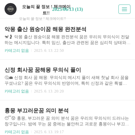
오늘의 꿀 정보 ! 체크메이
2025/06/13 (13)
트!!
오늘의 꿀 정보 ! 체크메이트!!
악몽 출산 원숭이꿈 해몽 완전분석
🐒🤰 악몽 출산 원숭이꿈 해몽 완전분석 꿈은 우리의 무의식이 전달
하는 메시지입니다. 특히 임신, 출산과 관련된 꿈은 심리적 상태와
미래에 대한 불안감을 반영할 수 있습니다. 원숭이가 등장하는 출산
카테고리 없음
2025. 6. 13. 22:50
꿈, 특히 악몽으로 기억되는 꿈은 더욱 복잡한 해석을 요구합니다.
본 분석에서는 악몽으로 기억되는 출산 원숭이꿈의 다양한 해석과
심리적 배경, 그리고 유사한 꿈 사례들을 비교 분석하여 독자 여러분
신정 회사꿈 꿈해몽 무의식 풀이
의 꿈 해석에 도움을 드리고자 합니다. 꿈은 개인의 경험과 심리적
상태에 따라 해석이 달라질 수 있으므로, 본 분석은 참고 자료로 활
🤔💼 신정 회사 꿈 해몽: 무의식의 메시지 풀이 새해 첫날 회사 꿈을
용하시고 전문가의 도움을 받는 것을 권장합니다. 최근 꿈 해몽에 대
꾸셨나요? 꿈은 우리 무의식의 반영이며, 특히 신정과 같은 특별한
한 관심이 증가하고 있으며, 특히 심리적 불안감을 해소하고 자기 이
날에 꾸는 꿈은 더욱 의미심장하게 해석될 수 있습니다. 회사를 배경
카테고리 없음
2025. 6. 13. 20:20
해를 높이고자 하는 젊은 세대 사..
으로 한 꿈은 직장 생활, 사회적 관계, 자아실현 등 다양한 측면을 반
영하며, 꿈속 상황에 따라 그 의미는 크게 달라집니다. 이 글에서는
신정 회사 꿈의 다양한 유형과 해석, 그리고 꿈이 시사하는 바를 심
흉몽 부끄러운꿈 의미 분석
층적으로 분석하여 여러분의 무의식을 탐구하는 데 도움을 드리고
자 합니다. 꿈은 단순한 잠재의식의 표현이 아닌, 자신의 삶을 되돌
😴😟 흉몽, 부끄러운 꿈 의미 분석 꿈은 우리의 무의식이 드러나는
아보고 미래를 설계하는 중요한 단서가 될 수 있습니다. 이 글을 통
창구입니다. 밤에 꾸는 꿈 중에는 불안하고 괴로운 흉몽이나 부끄러
해 꿈의 메시지를 이해하고, 긍정적인 변화를 위한 발판을 마련해 보
운 꿈을 꾸는 경우가 있습니다. 이러한 꿈들은 단순히 잠자는 동안의
카테고리 없음
2025. 6. 13. 19:17
세요. ..