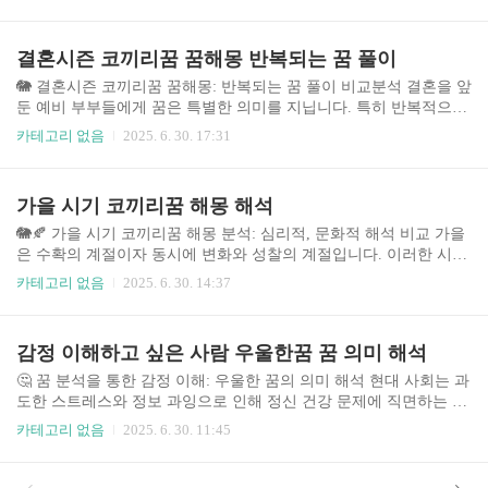
한 관심이 증가하고 있으며, 특히 코끼리 꿈은 그 크기와 힘, 그리고
지혜의 상징으로 인해 많은 사람들의 궁금증을 자아냅니다. 이 글에
서는 다양한 코끼리 꿈의 해몽을 분석하고, 2025년 현대 사회의 맥락
결혼시즌 코끼리꿈 꿈해몽 반복되는 꿈 풀이
에서 그 의미를 재해석하여, 독자 여러분의 꿈을 이해하는 데 도움을
드리고자 합니다. 코끼리 꿈의 유형, 꿈속 상황, 개인의 상황 등을 종
🐘 결혼시즌 코끼리꿈 꿈해몽: 반복되는 꿈 풀이 비교분석 결혼을 앞
합적으로 고려하여 가장 정확하고 유용한 해석을 제공하도록 노력
둔 예비 부부들에게 꿈은 특별한 의미를 지닙니다. 특히 반복적으로
하겠습니다. 꿈 해몽은 과학적인 분석이 아닌 심리적 해석임을 명심
꾸는 꿈은 더욱 그렇죠. 최근 결혼시즌에 코끼리꿈을 반복적으로 꾸
카테고리 없음
2025. 6. 30. 17:31
하시고, 본 ..
는 사람들이 늘어나면서, 꿈해몽에 대한 관심 또한 높아지고 있습니
다. 이 글에서는 결혼을 앞둔 시기에 코끼리꿈을 반복적으로 꾸는 경
우, 다양한 꿈해몽 해석과 그에 따른 심리적 분석을 비교 분석하여,
가을 시기 코끼리꿈 해몽 해석
꿈의 의미를 보다 깊이 이해하고 불안감을 해소하는데 도움을 드리
고자 합니다. 🤔 주제의 중요성과 배경 결혼은 인생의 중요한 전환점
🐘🍂 가을 시기 코끼리꿈 해몽 분석: 심리적, 문화적 해석 비교 가을
입니다. 이 시기에 꾸는 꿈은 단순한 잠재의식의 표현을 넘어, 결혼
은 수확의 계절이자 동시에 변화와 성찰의 계절입니다. 이러한 시기
에 대한 불안감, 기대감, 혹은 무의식적인 걱정 등을 반영할..
에 꾸는 꿈은 특히 심리적 상태와 미래에 대한 암시를 담고 있다고
카테고리 없음
2025. 6. 30. 14:37
해석됩니다. 특히 코끼리는 꿈에서 크기, 힘, 지혜, 장수 등 다양한
상징을 지니고 있어 그 해석이 복잡하고 다양합니다. 본 분석에서는
가을철 코끼리꿈의 다양한 해몽을 심리학적, 문화적 관점에서 비교
감정 이해하고 싶은 사람 우울한꿈 꿈 의미 해석
분석하여, 꿈의 의미를 좀 더 깊이 있게 이해하고자 합니다. 꿈 해몽
은 과학적 근거가 아닌 심리적 분석에 기반한 해석임을 유의하시기
🤔 꿈 분석을 통한 감정 이해: 우울한 꿈의 의미 해석 현대 사회는 과
바랍니다. 1. 주제 소개 및 중요성 꿈 해몽은 오랫동안 인류의 관심
도한 스트레스와 정보 과잉으로 인해 정신 건강 문제에 직면하는 사
사였으며, 특히 개인의 심리 상태와 미래를 예측하는 도구로 활용되
람들이 증가하고 있습니다. 특히 우울증은 젊은 세대부터 중장년층
카테고리 없음
2025. 6. 30. 11:45
어 ..
까지 광범위하게 영향을 미치는 심각한 문제로 인식되고 있습니다.
많은 사람들이 자신의 감정을 제대로 이해하지 못하거나, 표현하는
데 어려움을 겪고 있으며, 이로 인해 더욱 심각한 문제로 이어지는