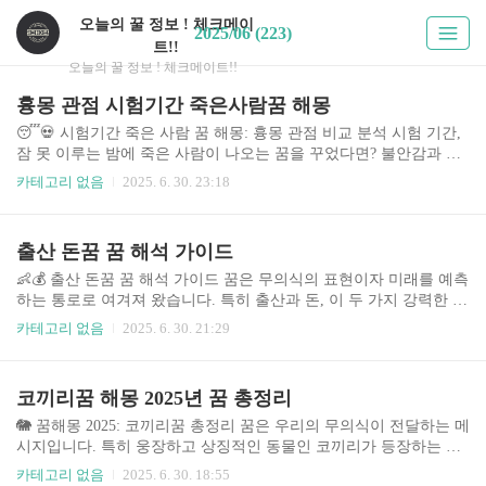
오늘의 꿀 정보 ! 체크메이
2025/06 (223)
트!!
오늘의 꿀 정보 ! 체크메이트!!
흉몽 관점 시험기간 죽은사람꿈 해몽
😴💀 시험기간 죽은 사람 꿈 해몽: 흉몽 관점 비교 분석 시험 기간,
잠 못 이루는 밤에 죽은 사람이 나오는 꿈을 꾸었다면? 불안감과 걱
정에 휩싸이기 쉽습니다. 이 글에서는 시험 기간에 죽은 사람이 나오
카테고리 없음
2025. 6. 30. 23:18
는 꿈을 흉몽의 관점에서 다각적으로 분석하고, 꿈의 내용에 따른 해
석과 대처 방안을 제시합니다. 꿈 해몽은 과학적 근거가 부족하다는
점을 인지하고, 심리적 안정을 위한 참고 자료로 활용하시기 바랍니
출산 돈꿈 꿈 해석 가이드
다. 최근 스트레스와 불안감이 높아지는 청소년 및 수험생들에게 꿈
해몽은 심리적 안정에 도움을 주는 하나의 방법으로 자리 잡고 있으
👶💰 출산 돈꿈 꿈 해석 가이드 꿈은 무의식의 표현이자 미래를 예측
며, 관련 정보에 대한 수요 역시 증가하고 있습니다. 다양한 꿈 해몽
하는 통로로 여겨져 왔습니다. 특히 출산과 돈, 이 두 가지 강력한 상
사이트와 서적, 심리학적 관점을 바탕으로 객관적이고 종합적인 분
징이 결합된 꿈은 더욱 깊은 해석을 필요로 합니다. 이 가이드에서는
카테고리 없음
2025. 6. 30. 21:29
석을 제공하여 독자 ..
출산 돈꿈의 다양한 해석과 그 의미를 심층적으로 분석하여, 꿈을 통
해 삶의 단서를 찾고자 하는 분들에게 도움을 드리고자 합니다. 1.
주제 소개 및 중요성 꿈 해석은 오랜 역사를 지닌 학문으로, 최근에
코끼리꿈 해몽 2025년 꿈 총정리
는 심리학, 정신분석학 등 다양한 분야에서 연구되고 있습니다. 특히
출산 돈꿈은 현실적인 욕구와 심리적 갈등이 복합적으로 반영된 꿈
🐘 꿈해몽 2025: 코끼리꿈 총정리 꿈은 우리의 무의식이 전달하는 메
으로, 단순한 해석을 넘어 개인의 삶과 미래에 대한 중요한 메시지를
시지입니다. 특히 웅장하고 상징적인 동물인 코끼리가 등장하는 꿈
담고 있을 수 있습니다. 현대 사회에서 경제적 안정과 가족 계획은 ..
은 더욱 깊은 의미를 내포하고 있습니다. 2025년 현재, 꿈 해몽에 대
카테고리 없음
2025. 6. 30. 18:55