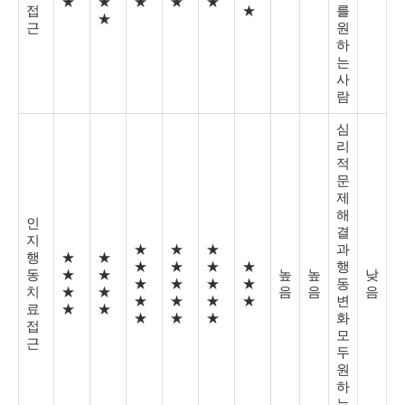
★
★
★
★
★
접
★
를
★
근
원
하
는
사
람
심
리
적
문
제
해
인
결
지
★
★
★
과
행
★
★
★
★
★
★
행
동
★
★
높
높
낮
★
★
★
★
동
치
★
★
음
음
음
★
★
★
★
변
료
★
★
★
★
★
화
접
모
근
두
원
하
는