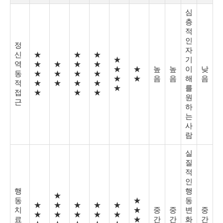
심
층
적
인
정
자
신
★
★
★
★
기
역
★
★
★
★
★
★
높
높
이
낮
동
★
★
★
★
★
★
음
음
해
음
적
★
★
★
★
★
를
접
★
★
★
원
근
하
는
사
람
실
질
적
인
행
행
★
동
★
동
★
★
★
★
★
치
★
중
중
변
중
★
★
★
★
★
료
★
간
간
화
간