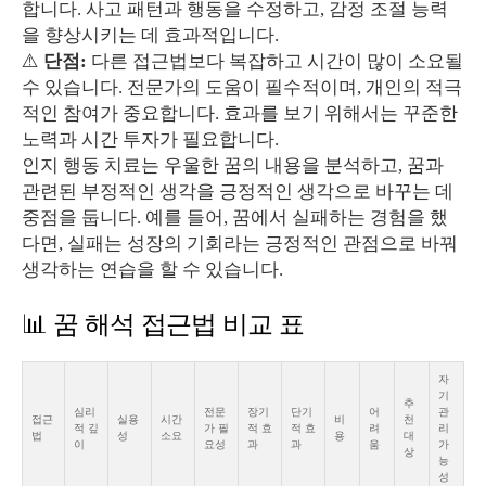
합니다. 사고 패턴과 행동을 수정하고, 감정 조절 능력
을 향상시키는 데 효과적입니다.
⚠️
단점:
다른 접근법보다 복잡하고 시간이 많이 소요될
수 있습니다. 전문가의 도움이 필수적이며, 개인의 적극
적인 참여가 중요합니다. 효과를 보기 위해서는 꾸준한
노력과 시간 투자가 필요합니다.
인지 행동 치료는 우울한 꿈의 내용을 분석하고, 꿈과
관련된 부정적인 생각을 긍정적인 생각으로 바꾸는 데
중점을 둡니다. 예를 들어, 꿈에서 실패하는 경험을 했
다면, 실패는 성장의 기회라는 긍정적인 관점으로 바꿔
생각하는 연습을 할 수 있습니다.
📊 꿈 해석 접근법 비교 표
자
기
추
심리
전문
장기
단기
어
관
접근
실용
시간
비
천
적 깊
가 필
적 효
적 효
려
리
법
성
소요
용
대
이
요성
과
과
움
가
상
능
성