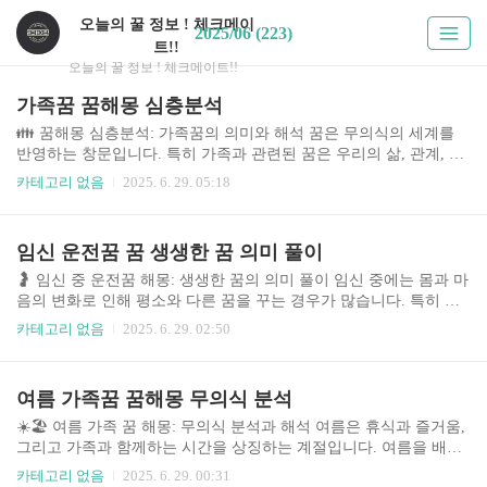
오늘의 꿀 정보 ! 체크메이
2025/06 (223)
트!!
오늘의 꿀 정보 ! 체크메이트!!
가족꿈 꿈해몽 심층분석
👪 꿈해몽 심층분석: 가족꿈의 의미와 해석 꿈은 무의식의 세계를
반영하는 창문입니다. 특히 가족과 관련된 꿈은 우리의 삶, 관계, 정
서적 상태를 이해하는 데 중요한 단서를 제공합니다. 이 글에서는 가
카테고리 없음
2025. 6. 29. 05:18
족 꿈의 다양한 유형을 심층적으로 분석하고, 각 꿈의 의미와 해석,
그리고 꿈을 통해 얻을 수 있는 통찰을 제공합니다. 현대 사회에서
가족 구조의 다양화와 개인의 정체성 탐색이 심화됨에 따라 가족 꿈
임신 운전꿈 꿈 생생한 꿈 의미 풀이
의 해석은 더욱 복잡하고 다층적인 접근을 필요로 합니다. 꿈속에서
나타나는 가족 구성원들의 행동, 감정, 상황 등을 면밀히 살펴봄으로
🤰 임신 중 운전꿈 해몽: 생생한 꿈의 의미 풀이 임신 중에는 몸과 마
써 자신의 내면을 탐구하고 삶의 방향을 설정하는데 도움을 얻을 수
음의 변화로 인해 평소와 다른 꿈을 꾸는 경우가 많습니다. 특히 운
있습니다. 최근 꿈 해몽에 대한 관심이 증가하고 있으며, 다양한 꿈
전꿈은 현실적인 걱정과 기대, 그리고 미래에 대한 불안감을 반영하
카테고리 없음
2025. 6. 29. 02:50
해몽 서비스와 앱들이 ..
는 경우가 많아 꿈의 의미를 해석하는 것이 중요합니다. 이 글에서는
임신 중 운전꿈의 다양한 해석과 유형을 분석하고, 꿈의 내용에 따른
의미를 심층적으로 살펴보겠습니다. 임신 중의 꿈은 단순한 잠재의
여름 가족꿈 꿈해몽 무의식 분석
식의 반영을 넘어, 심리적 상태와 미래를 예측하는 중요한 단서가 될
수 있습니다. 따라서 본 분석을 통해 임신 중 겪는 불안감을 해소하
☀️🏖️ 여름 가족 꿈 해몽: 무의식 분석과 해석 여름은 휴식과 즐거움,
고, 긍정적인 마음가짐으로 임신 기간을 보내는 데 도움이 되기를 바
그리고 가족과 함께하는 시간을 상징하는 계절입니다. 여름을 배경
랍니다. 🤔 주제의 중요성 및 배경 임신은 여성의 인생에서 가장 중
으로 한 가족 꿈은 무의식 속 욕구와 감정을 반영하는 중요한 단서를
카테고리 없음
2025. 6. 29. 00:31
요하..