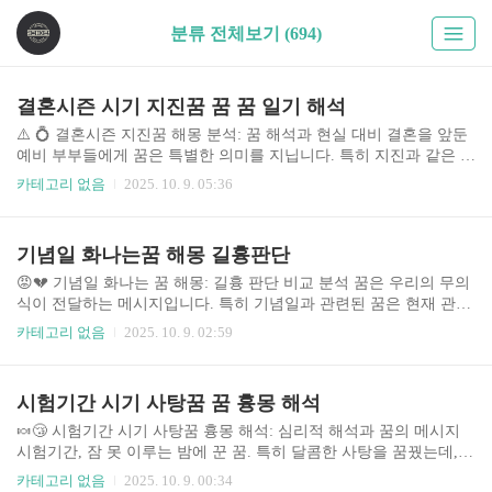
분류 전체보기 (694)
결혼시즌 시기 지진꿈 꿈 꿈 일기 해석
⚠️ 💍 결혼시즌 지진꿈 해몽 분석: 꿈 해석과 현실 대비 결혼을 앞둔
예비 부부들에게 꿈은 특별한 의미를 지닙니다. 특히 지진과 같은 강
렬한 이미지의 꿈은 불안감과 걱정을 증폭시키기 쉽습니다. 결혼 준
카테고리 없음
2025. 10. 9. 05:36
비라는 중대한 시기에 꾸는 지진꿈은 단순한 심리적 반영일 수도 있
지만, 때로는 현실적인 문제점을 상징적으로 보여주는 경우도 있습
니다. 본 분석에서는 결혼시즌에 꾸는 지진꿈의 다양한 해석과 현실
기념일 화나는꿈 해몽 길흉판단
적인 대비 방안을 제시하여 예비 부부들의 불안감을 해소하고 긍정
적인 결혼 준비를 돕고자 합니다. 결혼 준비 과정의 스트레스, 예상
😡💔 기념일 화나는 꿈 해몽: 길흉 판단 비교 분석 꿈은 우리의 무의
치 못한 변수들, 그리고 미래에 대한 불확실성 등이 지진꿈으로 투영
식이 전달하는 메시지입니다. 특히 기념일과 관련된 꿈은 현재 관계
될 수 있습니다. 따라서 꿈의 내용을 자세히 분석하고 현실적인 문제
의 상태나 미래를 예측하는 단서가 될 수 있습니다. 기념일에 화가
카테고리 없음
2025. 10. 9. 02:59
점을 점검하는 것이 중요합..
나는 꿈은 단순한 불쾌감 이상의 의미를 지닐 수 있으며, 꿈속 상황
에 따라 다양한 해석이 가능합니다. 이 글에서는 기념일 화나는 꿈의
다양한 유형과 그에 따른 해몽, 그리고 길흉 판단을 비교 분석하여
시험기간 시기 사탕꿈 꿈 흉몽 해석
꿈의 의미를 명확히 이해하고, 현실 생활에 적용하는 방법을 제시합
니다. 꿈 해몽은 과학적 근거보다는 심리학적, 문화적 해석에 기반하
🍬😴 시험기간 시기 사탕꿈 흉몽 해석: 심리적 해석과 꿈의 메시지
며, 개인의 상황과 경험에 따라 해석이 달라질 수 있다는 점을 유의
시험기간, 잠 못 이루는 밤에 꾼 꿈. 특히 달콤한 사탕을 꿈꿨는데,
해야 합니다. 🤔 꿈 해몽의 중요성 및 시의성 꿈 해몽은 오래전부터..
왠지 불안한 예감이 드는 흉몽이었다면? 이 글에서는 시험기간 중
카테고리 없음
2025. 10. 9. 00:34