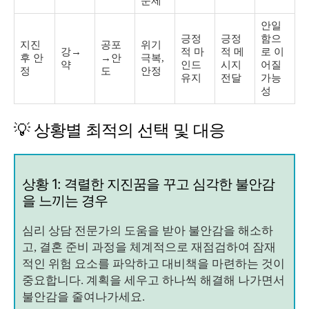
문제
안일
긍정
긍정
함으
지진
공포
위기
강→
적 마
적 메
로 이
후 안
→안
극복,
약
인드
시지
어질
정
도
안정
유지
전달
가능
성
💡 상황별 최적의 선택 및 대응
상황 1: 격렬한 지진꿈을 꾸고 심각한 불안감
을 느끼는 경우
심리 상담 전문가의 도움을 받아 불안감을 해소하
고, 결혼 준비 과정을 체계적으로 재점검하여 잠재
적인 위험 요소를 파악하고 대비책을 마련하는 것이
중요합니다. 계획을 세우고 하나씩 해결해 나가면서
불안감을 줄여나가세요.