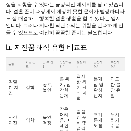
정을 되찾을 수 있다는 긍정적인 메시지를 담고 있습니
다. 결혼 준비 과정에서 예상치 못한 문제가 발생하더라
도 잘 해결하고 행복한 결혼 생활을 할 수 있다는 암시
입니다. 그러나 지나친 낙관주의는 위험을 간과하게 만
들 수 있으므로 여전히 꼼꼼한 준비는 필요합니다.
📊 지진꿈 해석 유형 비교표
지진 강
꿈 속 감
상징하는
현실 대
긍정적
부정적
유형
도
정
의미
비
평가
평가
철저
큰 위
문제
과도
격렬
한 위
공포,
기, 심
점 명
한 불
한 지
강함
기 관
불안
각한
확히
안 유
진
리 계
문제
인지
발
획
작은
꼼꼼
어려
조기
무시
약한
불안,
한 준
약함
움, 미
문제
하기
지진
걱정
비 및
세한
해결
쉬움
점검