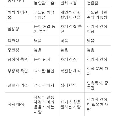
꿈의 의미
불안감 표출
변화 과정
전환점
해석의 어려
과도한 해석
개인적 경험
과도한 낙관
움
가능성
반영 어려움
주의 가능성
문제 해결 동
자기 성찰 촉
심리적 안정
실용성
기 부여
진
제공
객관성
낮음
낮음
낮음
주관성
높음
높음
높음
긍정적 측면
문제 인식
자기 성장
심리적 안정
현실 문제 간
부정적 측면
과도한 불안
복잡한 해석
과
민속학자, 종
전문가 의견
정신과 의사
심리학자
교인
내면의 갈등
심리적 안정
해결에 어려
자기 성찰을
적용 대상
이 필요한 사
움을 느끼는
원하는 사람
람
사람