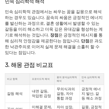
민속 심리학적 해석
민속 심리학적 관점에서는 싸우는 꿈을 길몽으로 해석
하는 경우도 있습니다. 꿈속의 싸움은 긍정적인 에너지
를 발산하는 과정으로, 결혼 생활에서 발생할 수 있는
갈등을 미리 해소하고 더욱 깊은 유대감을 형성하는 계
기로 해석하는 것입니다.
장점
은 긍정적인 메시지를 통
해 심리적 안정감을 제공한다는 점입니다.
단점
은 과도
한 낙관주의로 이어져 실제 문제 해결을 소홀히 할 수
있다는 점입니다.
3. 해몽 관점 비교표
융의 분석심리학적
민속 심리학적 해
비교 항목
프로이드적 해석
해석
석
무의식과의
긍정적 에너
내면 갈등,
갈등 해석
갈등, 자아
지 발산, 갈
억압된 감정
통합 과정
등 해소 과정
미해결 문제,
자아 성장,
길몽, 긍정적