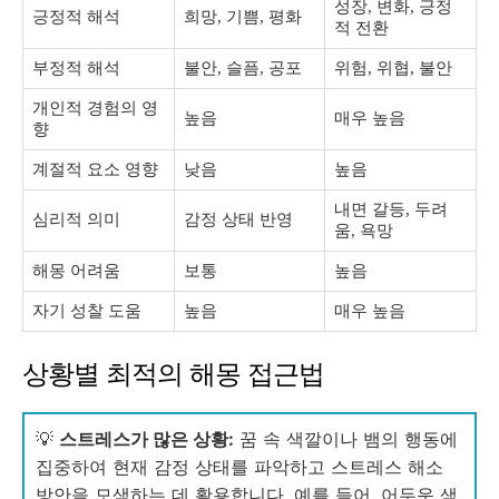
성장, 변화, 긍정
긍정적 해석
희망, 기쁨, 평화
적 전환
부정적 해석
불안, 슬픔, 공포
위험, 위협, 불안
개인적 경험의 영
높음
매우 높음
향
계절적 요소 영향
낮음
높음
내면 갈등, 두려
심리적 의미
감정 상태 반영
움, 욕망
해몽 어려움
보통
높음
자기 성찰 도움
높음
매우 높음
상황별 최적의 해몽 접근법
💡
스트레스가 많은 상황:
꿈 속 색깔이나 뱀의 행동에
집중하여 현재 감정 상태를 파악하고 스트레스 해소
방안을 모색하는 데 활용합니다. 예를 들어, 어두운 색