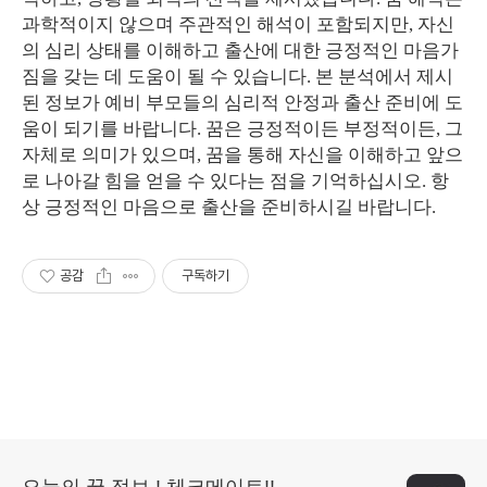
과학적이지 않으며 주관적인 해석이 포함되지만, 자신
의 심리 상태를 이해하고 출산에 대한 긍정적인 마음가
짐을 갖는 데 도움이 될 수 있습니다. 본 분석에서 제시
된 정보가 예비 부모들의 심리적 안정과 출산 준비에 도
움이 되기를 바랍니다. 꿈은 긍정적이든 부정적이든, 그
자체로 의미가 있으며, 꿈을 통해 자신을 이해하고 앞으
로 나아갈 힘을 얻을 수 있다는 점을 기억하십시오. 항
상 긍정적인 마음으로 출산을 준비하시길 바랍니다.
공감
구독하기