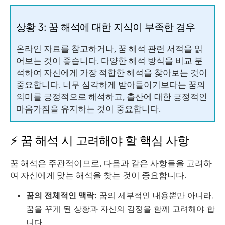
상황 3: 꿈 해석에 대한 지식이 부족한 경우
온라인 자료를 참고하거나, 꿈 해석 관련 서적을 읽
어보는 것이 좋습니다. 다양한 해석 방식을 비교 분
석하여 자신에게 가장 적합한 해석을 찾아보는 것이
중요합니다. 너무 심각하게 받아들이기보다는 꿈의
의미를 긍정적으로 해석하고, 출산에 대한 긍정적인
마음가짐을 유지하는 것이 중요합니다.
⚡ 꿈 해석 시 고려해야 할 핵심 사항
꿈 해석은 주관적이므로, 다음과 같은 사항들을 고려하
여 자신에게 맞는 해석을 찾는 것이 중요합니다.
꿈의 전체적인 맥락:
꿈의 세부적인 내용뿐만 아니라,
꿈을 꾸게 된 상황과 자신의 감정을 함께 고려해야 합
니다.