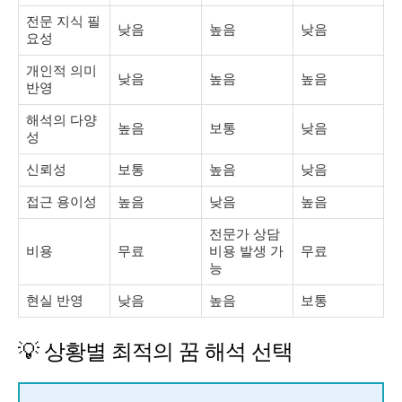
전문 지식 필
낮음
높음
낮음
요성
개인적 의미
낮음
높음
높음
반영
해석의 다양
높음
보통
낮음
성
신뢰성
보통
높음
낮음
접근 용이성
높음
낮음
높음
전문가 상담
비용
무료
비용 발생 가
무료
능
현실 반영
낮음
높음
보통
💡 상황별 최적의 꿈 해석 선택