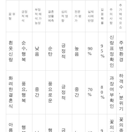
추
부정
길
주
가
긍정
결혼
심리
전문
실제
꿈 유
적 해
몽
의
해
적 해
생활
적 영
가 평
사례
형
석 가
확
사
석
석
예측
향
가
반영
능성
률
항
요
소
신
흰
순
랑
주
긍
9
옷
수,
낮
순
높
표
변
90
정
5
%
신
행
음
탄
음
정
환
%
적
랑
복
확
경
인
하
화
과
객
려
풍
풍
장
긍
수
8
한
요,
중
요
중
여
70
정
0
,
%
결
행
간
로
간
부
%
분
적
혼
복
운
확
위
식
인
기
꽃
꽃
아
의
행
의
름
행
긍
종
9