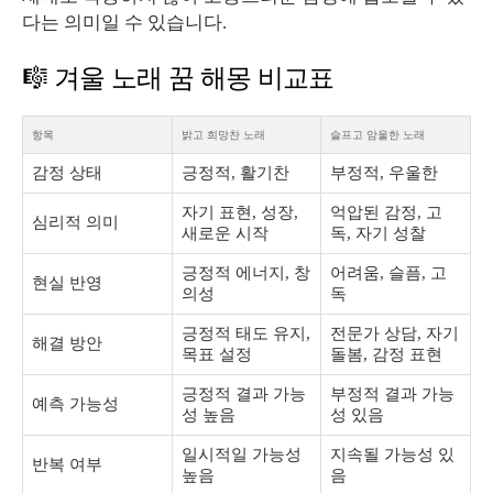
다는 의미일 수 있습니다.
🎼 겨울 노래 꿈 해몽 비교표
항목
밝고 희망찬 노래
슬프고 암울한 노래
감정 상태
긍정적, 활기찬
부정적, 우울한
자기 표현, 성장,
억압된 감정, 고
심리적 의미
새로운 시작
독, 자기 성찰
긍정적 에너지, 창
어려움, 슬픔, 고
현실 반영
의성
독
긍정적 태도 유지,
전문가 상담, 자기
해결 방안
목표 설정
돌봄, 감정 표현
긍정적 결과 가능
부정적 결과 가능
예측 가능성
성 높음
성 있음
일시적일 가능성
지속될 가능성 있
반복 여부
높음
음